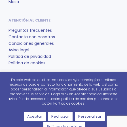
de
Mesa
producto
ATENCIÓN AL CLIENTE
Preguntas frecuentes
Contacta con nosotros
Condiciones generales
Aviso legal
Política de privacidad
Política de cookies
En esta web solo utilizamos cookies y/o tecnologías similares
REDES SOCIALES
necesarias para el correcto funcionamiento de la web, así como
poder personalizar la información que ofrece a sus usuarios o
Facebook
promover sus servicios. Haga click en Aceptar para ocultar este
Instagram
aviso. Puede acceder a nuestra política de cookies pulsando en el
botón 'Política de cookies'.
Pinterest
Aceptar
Rechazar
Personalizar
Mos es un proyecto de
Fundación Cedes
Política de cookies