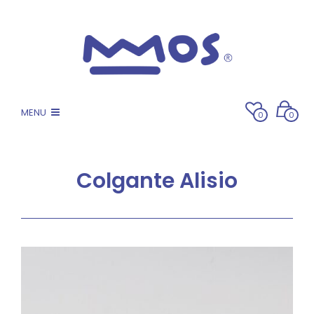
MENU
0
0
Colgante Alisio