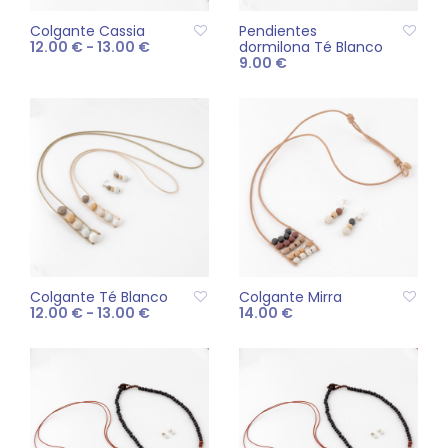
Colgante Cassia
Pendientes
Rango
12.00
€
-
13.00
€
dormilona Té Blanco
de
9.00
€
precios:
Este
SELECCIONAR
desde
producto
AÑADIR AL CARRITO
12.00 €
OPCIONES
hasta
tiene
13.00 €
múltiples
variantes.
Las
opciones
se
pueden
elegir
Colgante Té Blanco
Colgante Mirra
Rango
en
12.00
€
-
13.00
€
14.00
€
de
la
precios:
Este
SELECCIONAR
AÑADIR AL CARRITO
página
desde
producto
12.00 €
OPCIONES
de
hasta
tiene
producto
13.00 €
múltiples
variantes.