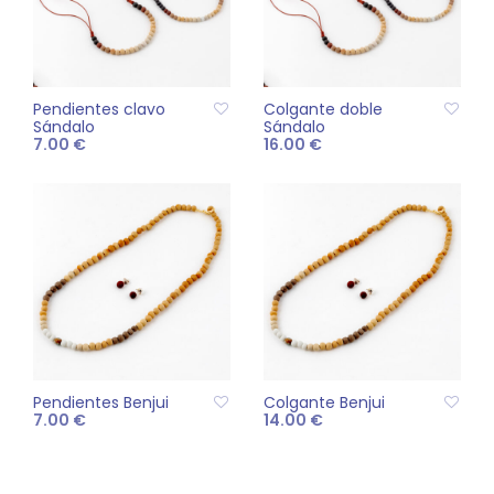
Las
opciones
se
pueden
Pendientes clavo
Colgante doble
elegir
Sándalo
Sándalo
en
7.00
€
16.00
€
la
AÑADIR AL CARRITO
AÑADIR AL CARRITO
página
de
producto
Pendientes Benjui
Colgante Benjui
7.00
€
14.00
€
AÑADIR AL CARRITO
AÑADIR AL CARRITO