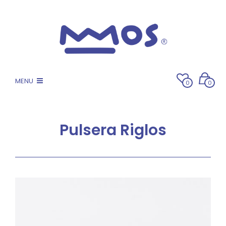
MENU
0
0
Pulsera Riglos