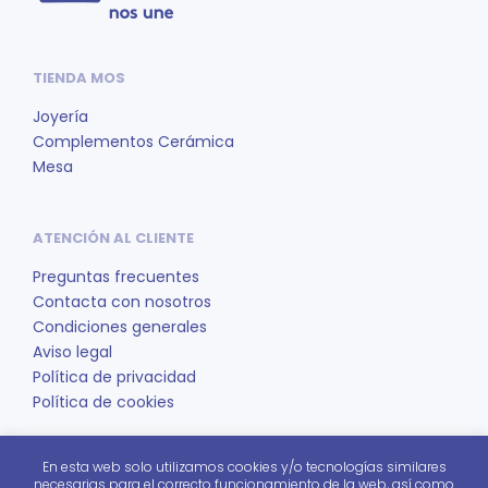
se
pue
eleg
TIENDA MOS
en
la
Joyería
pág
Complementos Cerámica
de
Mesa
pro
ATENCIÓN AL CLIENTE
Preguntas frecuentes
Contacta con nosotros
Condiciones generales
Aviso legal
Política de privacidad
Política de cookies
En esta web solo utilizamos cookies y/o tecnologías similares
REDES SOCIALES
necesarias para el correcto funcionamiento de la web, así como