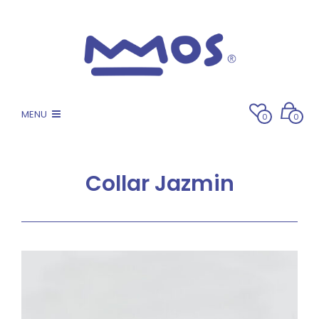
MENU
0
0
Collar Jazmin