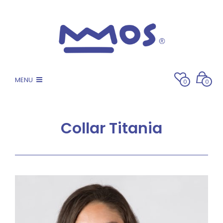
MENU
0
0
Collar Titania