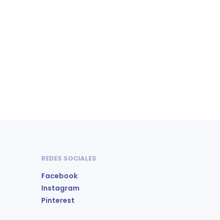
gir
elegir
en
la
gina
página
de
oducto
producto
REDES SOCIALES
Facebook
Instagram
Pinterest