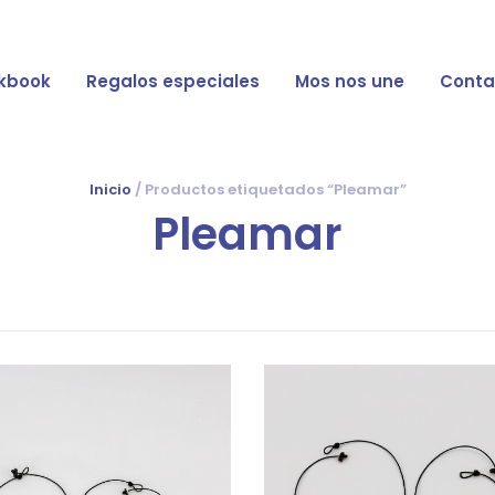
kbook
Regalos especiales
Mos nos une
Conta
Inicio
/ Productos etiquetados “Pleamar”
Pleamar