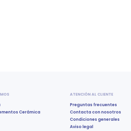
elegir
ele
en
en
la
la
página
pá
de
de
producto
pr
 MOS
ATENCIÓN AL CLIENTE
a
Preguntas frecuentes
ementos Cerámica
Contacta con nosotros
Condiciones generales
Aviso legal