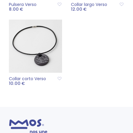
Pulsera Verso
Collar largo Verso
8.00
€
12.00
€
Este
SELECCIONAR
AÑADIR AL CARRITO
producto
OPCIONES
tiene
múltiples
variantes.
Las
opciones
se
pueden
Collar corto Verso
elegir
10.00
€
en
Este
la
SELECCIONAR
producto
página
OPCIONES
tiene
de
múltiples
producto
variantes.
Las