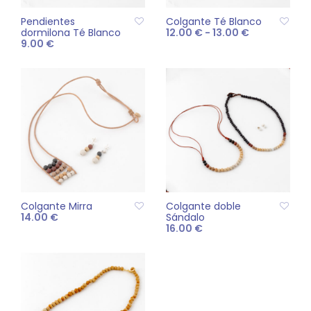
Pendientes
Colgante Té Blanco
Rango
dormilona Té Blanco
12.00
€
-
13.00
€
de
9.00
€
precios:
Este
SELECCIONAR
desde
pro
AÑADIR AL CARRITO
12.00 €
OPCIONES
hasta
tien
13.00 €
múlt
vari
Las
opc
se
pue
eleg
Colgante Mirra
Colgante doble
en
14.00
€
Sándalo
16.00
€
la
AÑADIR AL CARRITO
pág
AÑADIR AL CARRITO
de
pro