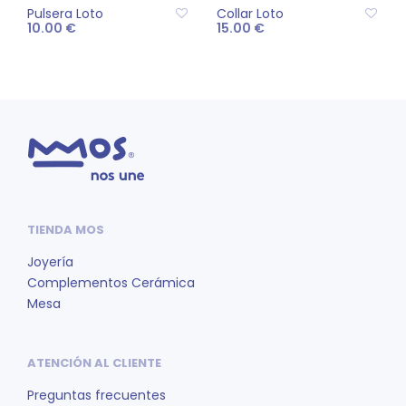
Pulsera Loto
Collar Loto
10.00
€
15.00
€
Este
SELECCIONAR
AÑADIR AL CARRITO
producto
OPCIONES
tiene
múltiples
variantes.
Las
opciones
se
pueden
TIENDA MOS
elegir
Joyería
en
Complementos Cerámica
la
Mesa
página
de
producto
ATENCIÓN AL CLIENTE
Preguntas frecuentes