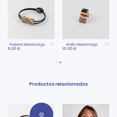
Pulsera Maestrazgo
Anillo Maestrazgo
9.00
€
10.00
€
Este
SELECCIONAR
AÑADIR AL CARRITO
producto
OPCIONES
tiene
múltiples
variantes.
Productos relacionados
Las
opciones
se
pueden
elegir