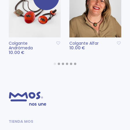
en
la
página
de
producto
Colgante
Colgante Alfar
Andrómeda
10.00
€
10.00
€
Este
SELECCIONAR
pro
LEER MÁS
OPCIONES
tien
múlt
vari
Las
opc
se
pue
eleg
TIENDA MOS
en