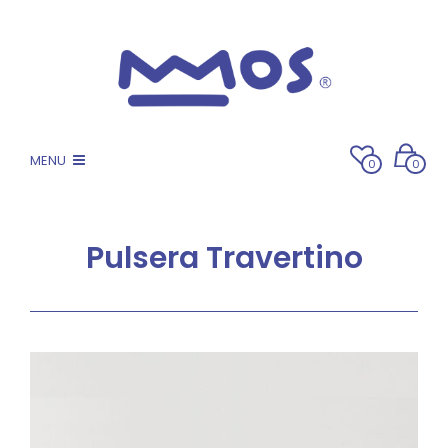
MENU
0
0
Pulsera Travertino