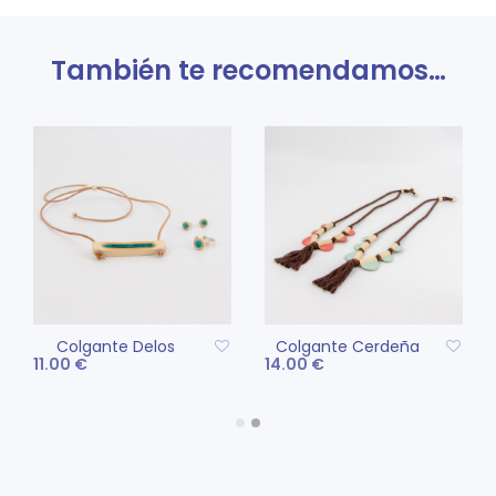
También te recomendamos…
Colgante Delos
Colgante Cerdeña
11.00
€
14.00
€
Este
AÑADIR AL CARRITO
SELECCIONAR
pro
OPCIONES
tien
múlt