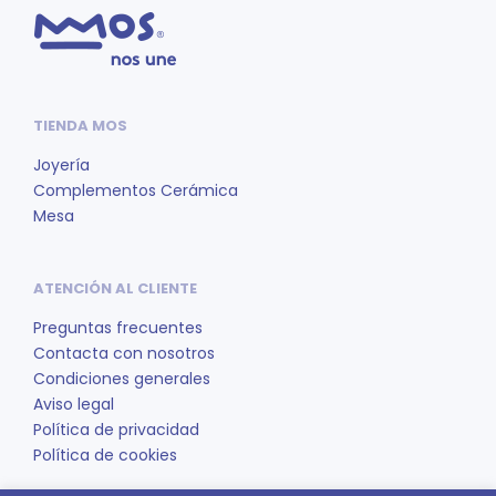
Las
opc
se
pue
eleg
TIENDA MOS
en
la
Joyería
pág
Complementos Cerámica
de
Mesa
pro
ATENCIÓN AL CLIENTE
Preguntas frecuentes
Contacta con nosotros
Condiciones generales
Aviso legal
Política de privacidad
Política de cookies