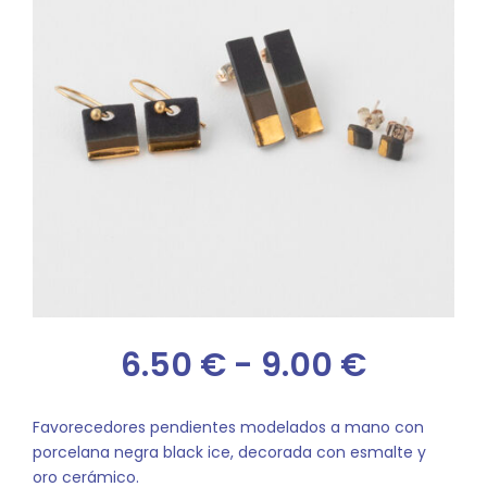
Rango
6.50
€
-
9.00
€
de
Favorecedores pendientes modelados a mano con
porcelana negra black ice, decorada con esmalte y
precios
oro cerámico.