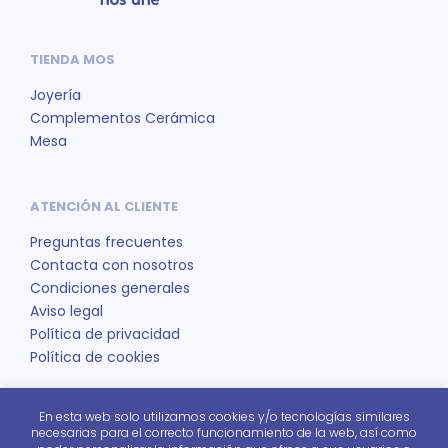
se
se
pueden
pue
elegir
eleg
TIENDA MOS
en
en
la
la
Joyería
página
pág
Complementos Cerámica
de
de
Mesa
producto
pro
ATENCIÓN AL CLIENTE
Preguntas frecuentes
Contacta con nosotros
Condiciones generales
Aviso legal
Política de privacidad
Política de cookies
En esta web solo utilizamos cookies y/o tecnologías similares
REDES SOCIALES
necesarias para el correcto funcionamiento de la web, así como