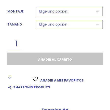
desde
MONTAJE
6.50 €
TAMAÑO
hasta
9.00 €
AÑADIR AL CARRITO
AÑADIR A MIS FAVORITOS
SHARE THIS PRODUCT
Descripción