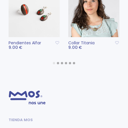
Pendientes Alfar
Collar Titania
9.00
€
9.00
€
Este
AÑADIR AL CARRITO
SELECCIONAR
pro
OPCIONES
tien
múlt
vari
Las
opc
se
pue
eleg
TIENDA MOS
en