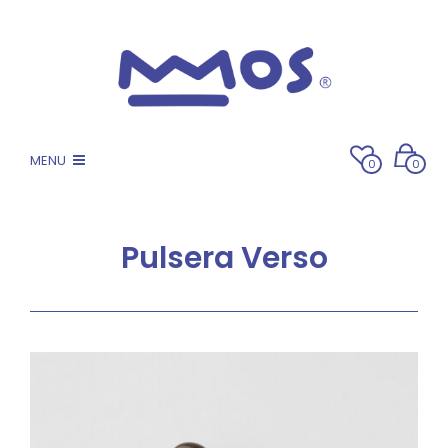
MENU
0
0
Pulsera Verso