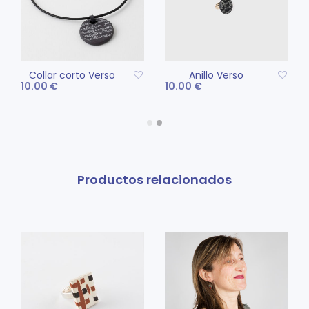
Collar corto Verso
Anillo Verso
10.00
€
10.00
€
Este
SELECCIONAR
AÑADIR AL CARRITO
producto
OPCIONES
tiene
múltiples
variantes.
Productos relacionados
Las
opciones
se
pueden
elegir
en
la
página