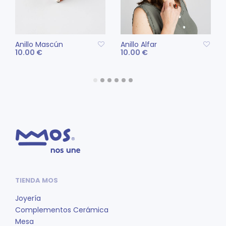
de
producto
Anillo Mascún
Anillo Alfar
10.00
€
10.00
€
AÑADIR AL CARRITO
AÑADIR AL CARRITO
TIENDA MOS
Joyería
Complementos Cerámica
Mesa