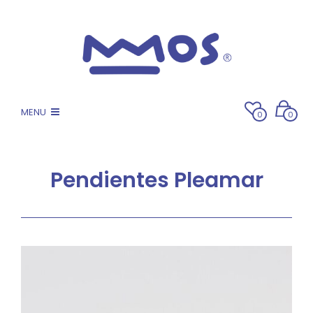
MENU
0
0
Pendientes Pleamar