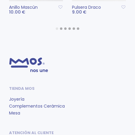
producto
pro
Anillo Mascún
Pulsera Draco
10.00
€
9.00
€
Este
AÑADIR AL CARRITO
SELECCIONAR
pro
OPCIONES
tien
múlt
vari
Las
opc
se
pue
eleg
TIENDA MOS
en
la
Joyería
pág
Complementos Cerámica
de
Mesa
pro
ATENCIÓN AL CLIENTE