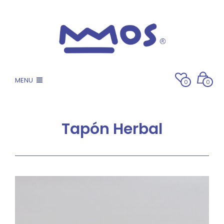
MENU
0
0
Tapón Herbal