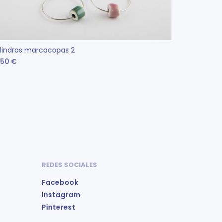
ilindros marcacopas 2
Bandeja a
.50
€
7.00
€
LEER MÁS
SELECC
REDES SOCIALES
Facebook
Instagram
Pinterest