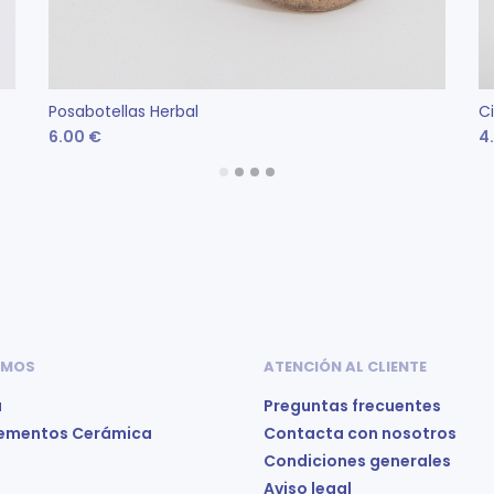
Posabotellas Herbal
C
6.00
€
4
Este
SELECCIONAR OPCIONES
producto
tiene
múltiples
variantes.
Las
opciones
 MOS
ATENCIÓN AL CLIENTE
se
a
Preguntas frecuentes
pueden
ementos Cerámica
Contacta con nosotros
elegir
Condiciones generales
en
Aviso legal