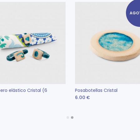
AGO
tero elástico Cristal (6
Posabotellas Cristal
6.00
€
LEER MÁS
Este
CCIONAR OPCIONES
producto
tiene
múltiples