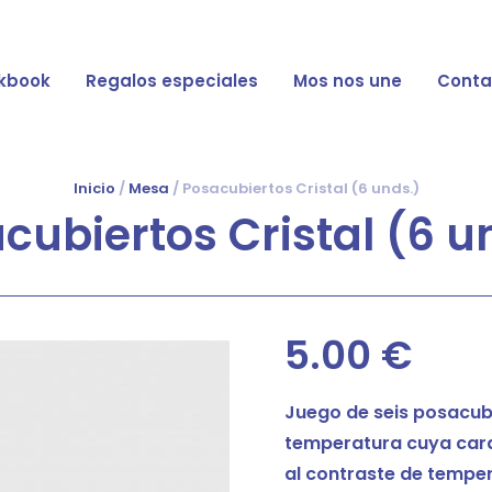
kbook
Regalos especiales
Mos nos une
Conta
Inicio
/
Mesa
/ Posacubiertos Cristal (6 unds.)
cubiertos Cristal (6 u
5.00
€
Juego de seis posacub
temperatura cuya carac
al contraste de temper