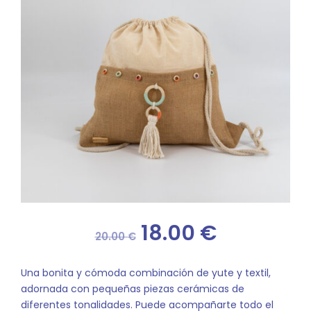
El
El
18.00
€
20.00
€
precio
precio
Una bonita y cómoda combinación de yute y textil,
adornada con pequeñas piezas cerámicas de
original
actual
diferentes tonalidades. Puede acompañarte todo el