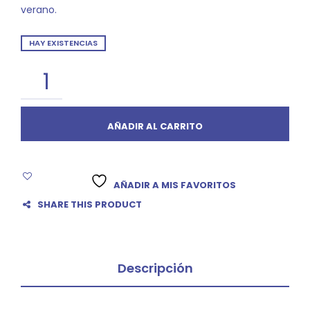
verano.
era:
es:
HAY EXISTENCIAS
20.00 €.
18.00 €.
AÑADIR AL CARRITO
AÑADIR A MIS FAVORITOS
SHARE THIS PRODUCT
Descripción