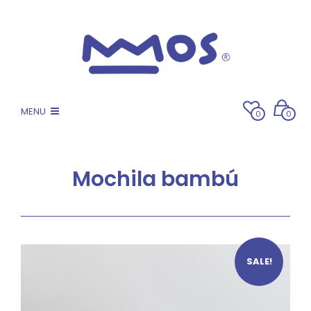
MENU
0
0
Mochila bambú
SALE!