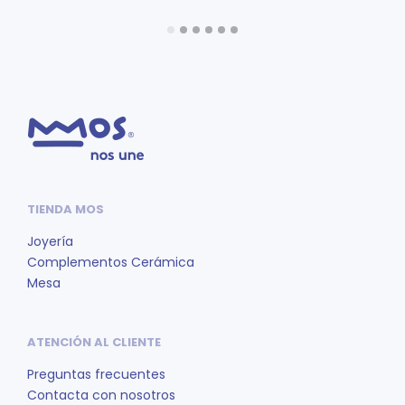
precio
precio
original
actual
AÑADIR AL CARRITO
AÑADIR AL CARRITO
era:
es:
30.00 €.
25.00 €.
TIENDA MOS
Joyería
Complementos Cerámica
Mesa
ATENCIÓN AL CLIENTE
Preguntas frecuentes
Contacta con nosotros