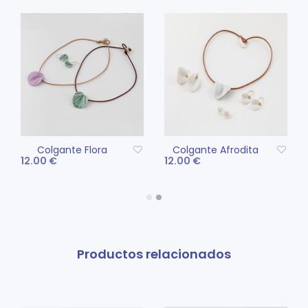
Colgante Flora
Colgante Afrodita
12.00
€
12.00
€
Este
Este
SELECCIONAR
SELECCIONAR
producto
pro
OPCIONES
OPCIONES
tiene
tien
múltiples
múlt
variantes.
vari
Productos relacionados
Las
Las
opciones
opc
se
se