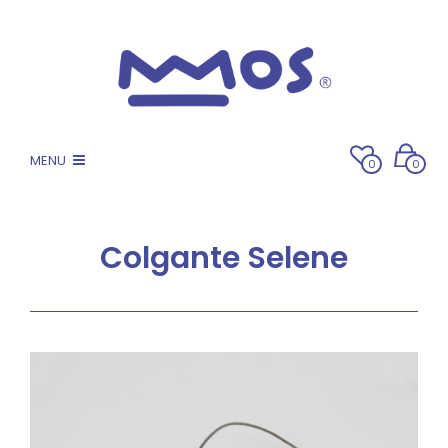
MENU
0
0
Colgante Selene