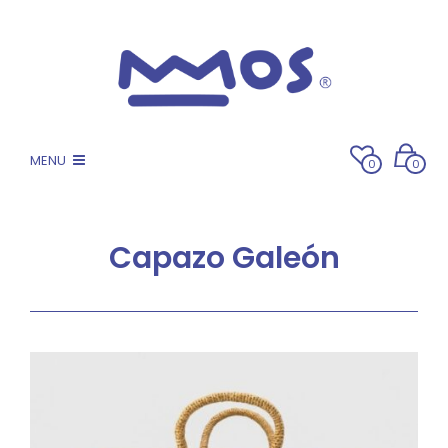
MENU
0
0
Capazo Galeón