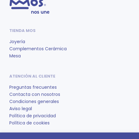
Las
Las
opciones
opc
se
se
pueden
pue
TIENDA MOS
elegir
eleg
en
en
Joyería
la
la
Complementos Cerámica
página
pág
Mesa
de
de
producto
pro
ATENCIÓN AL CLIENTE
Preguntas frecuentes
Contacta con nosotros
Condiciones generales
Aviso legal
Política de privacidad
Política de cookies