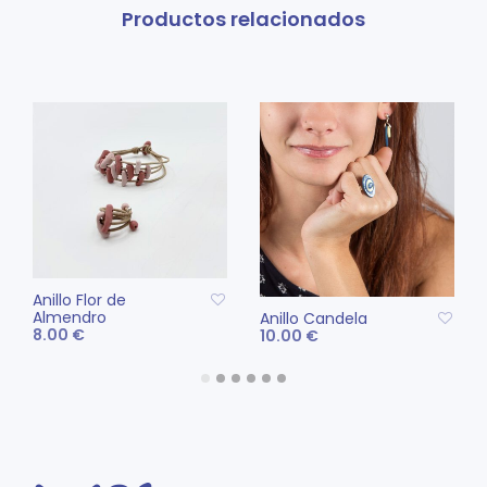
vari
Productos relacionados
Las
opc
se
pue
eleg
en
la
pág
de
pro
Anillo Flor de
Almendro
Anillo Candela
8.00
€
10.00
€
Este
Este
SELECCIONAR
SELECCIONAR
producto
pro
OPCIONES
OPCIONES
tiene
tien
múltiples
múlt
variantes.
vari