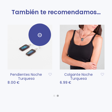
También te recomendamos…
Pendientes Noche
Colgante Noche
Turquesa
Turquesa
8.00
€
6.99
€
Este
LEER MÁS
SELECCIONAR
pro
OPCIONES
tien
múlt