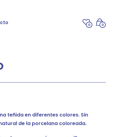
cto
0
0
o
a teñida en diferentes colores. Sin
 natural de la porcelana coloreada.