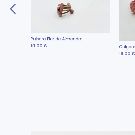
Pulsera Flor de Almendro
10.00
€
Colgant
16.00
€
Este
SELECCIONAR OPCIONES
producto
SELE
tiene
múltiples
variantes.
Las
opciones
se
pueden
elegir