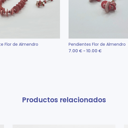
e Flor de Almendro
Pendientes Flor de Almendro
Rango
7.00
€
-
10.00
€
Este
de
Est
CCIONAR OPCIONES
SELECCIONAR OPCIONES
producto
pr
precios:
tiene
tie
desde
múltiples
múl
7.00 €
variantes.
var
hasta
Productos relacionados
Las
La
10.00 €
opciones
op
se
se
pueden
pu