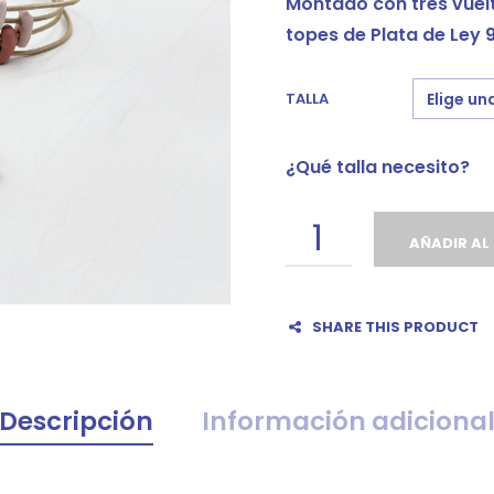
Montado con tres vuelt
topes de Plata de Ley 
TALLA
¿Qué talla necesito?
AÑADIR AL
SHARE THIS PRODUCT
Descripción
Información adiciona