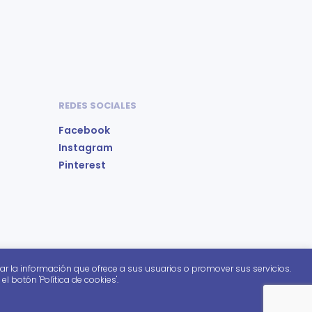
REDES SOCIALES
Facebook
Instagram
Pinterest
ar la información que ofrece a sus usuarios o promover sus servicios.
 botón 'Política de cookies'.
Mos es un proyecto de
Fundación Cedes