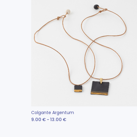
en
la
página
de
producto
Colgante Argentum
Rango
9.00
€
-
13.00
€
de
Este
SELECCIONAR OPCIONES