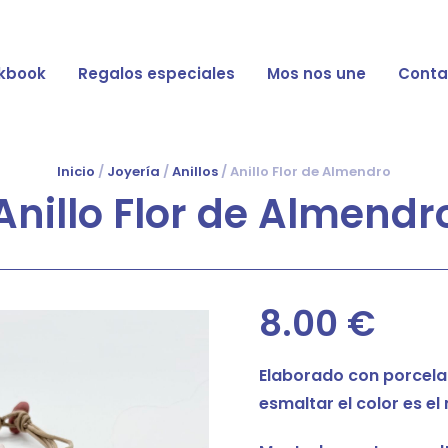
kbook
Regalos especiales
Mos nos une
Conta
Inicio
/
Joyería
/
Anillos
/ Anillo Flor de Almendro
Anillo Flor de Almendr
8.00
€
Elaborado con porcelan
esmaltar el color es el