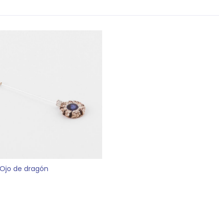
Ojo de dragón
Este
CCIONAR OPCIONES
producto