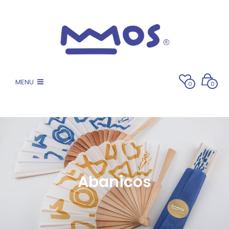
MENU
0
0
Abanicos