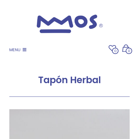
MENU
0
0
Tapón Herbal