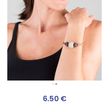
6.50
€