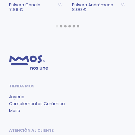
Pulsera Canela
Pulsera Andrómeda
7.99
€
8.00
€
Este
Este
SELECCIONAR
SELECCIONAR
producto
pro
OPCIONES
OPCIONES
tiene
tien
múltiples
múlt
variantes.
vari
Las
Las
opciones
opc
se
se
pueden
pue
elegir
eleg
TIENDA MOS
en
en
la
la
Joyería
página
pág
Complementos Cerámica
de
de
Mesa
producto
pro
ATENCIÓN AL CLIENTE