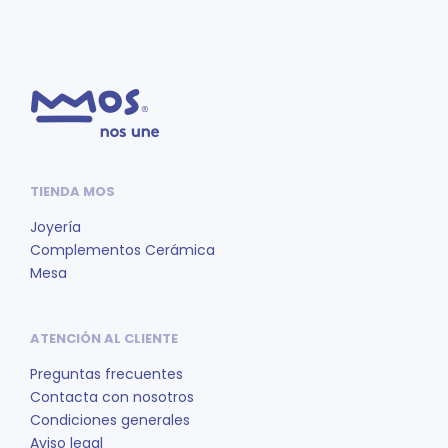
producto
pro
OPCIONES
OPCIONES
tiene
tien
múltiples
múlt
variantes.
vari
Las
Las
opciones
opc
se
se
pueden
pue
TIENDA MOS
elegir
eleg
en
en
Joyería
la
la
Complementos Cerámica
página
pág
Mesa
de
de
producto
pro
ATENCIÓN AL CLIENTE
Preguntas frecuentes
Contacta con nosotros
Condiciones generales
Aviso legal