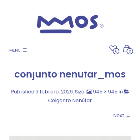
MENU
0
0
conjunto nenufar_mos
Published
3 febrero, 2026
. Size:
945 × 945
in
Colgante Nenúfar
Next →