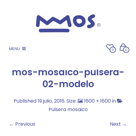
MENU
0
0
mos-mosaico-pulsera-
02-modelo
Published
19 julio, 2016
. Size:
1600 × 1600
in
Pulsera mosaico
← Previous
Next →