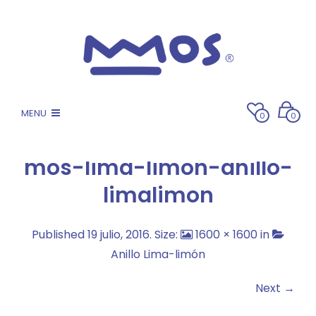
MENU
0
0
mos-lima-limon-anillo-
limalimon
Published
19 julio, 2016
. Size:
1600 × 1600
in
Anillo Lima-limón
Next →