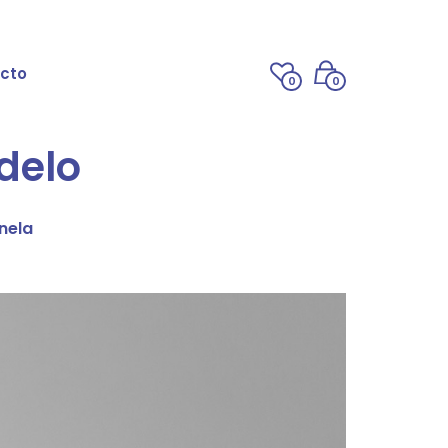
cto
0
0
delo
nela