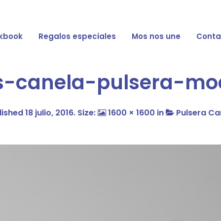
kbook
Regalos especiales
Mos nos une
Conta
-canela-pulsera-mo
lished
18 julio, 2016
. Size:
1600 × 1600
in
Pulsera Ca