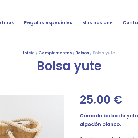
kbook
Regalos especiales
Mos nos une
Conta
Inicio
/
Complementos
/
Bolsos
/ Bolsa yute
Bolsa yute
25.00
€
Cómoda bolsa de yute
algodón blanco.