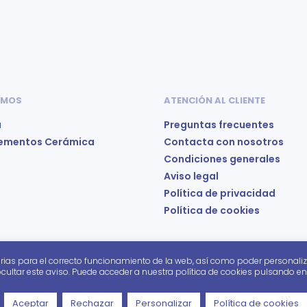
 MOS
ATENCIÓN AL CLIENTE
a
Preguntas frecuentes
ementos Cerámica
Contacta con nosotros
Condiciones generales
Aviso legal
Política de privacidad
Política de cookies
rias para el correcto funcionamiento de la web, así como poder personaliz
cultar este aviso. Puede acceder a nuestra política de cookies pulsando en el
Aceptar
Rechazar
Personalizar
Política de cookies