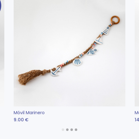
Móvil Marinero
Mó
9.00
€
1
AÑADIR AL CARRITO