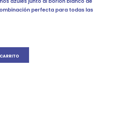
nos azules junto al borlón blanco de
ombinación perfecta para todas las
 CARRITO
Facebook
Twitter
Google
Pinterest