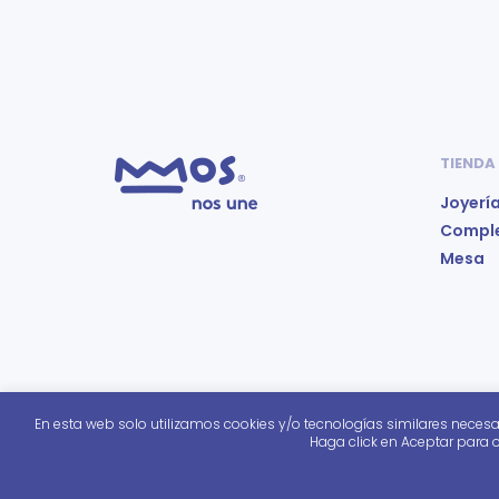
TIENDA
Joyerí
Compl
Mesa
En esta web solo utilizamos cookies y/o tecnologías similares necesa
Haga click en Aceptar para o