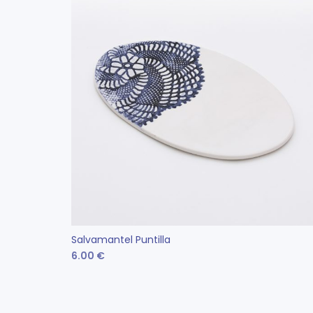
Salvamantel Puntilla
6.00
€
Este
SELECCIONAR OPCIONES
producto