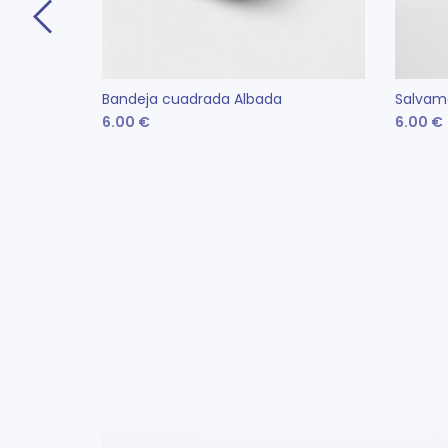
Bandeja cuadrada Albada
Salvam
6.00
€
6.00
€
LEER MÁS
AÑAD