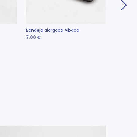
Bandeja alargada Albada
Antigoteo
7.00
€
1.50
€
LEER MÁS
AÑADIR 