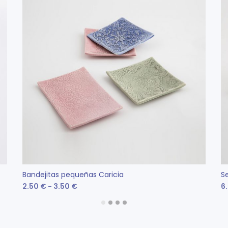
Bandejitas pequeñas Caricia
Se
Rango
2.50
€
-
3.50
€
6
de
Este
SELECCIONAR OPCIONES
producto
precios: