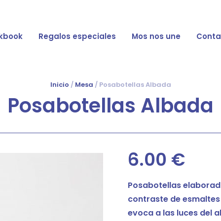
kbook
Regalos especiales
Mos nos une
Conta
Inicio
/
Mesa
/ Posabotellas Albada
Posabotellas Albada
6.00
€
Posabotellas elaborad
contraste de esmaltes 
evoca a las luces del 