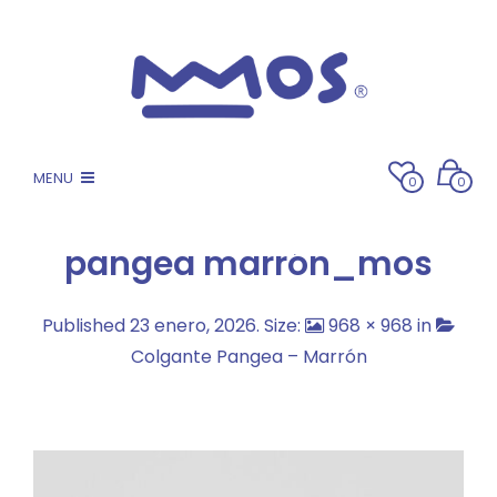
MENU
0
0
pangea marrón_mos
Published
23 enero, 2026
. Size:
968 × 968
in
Colgante Pangea – Marrón